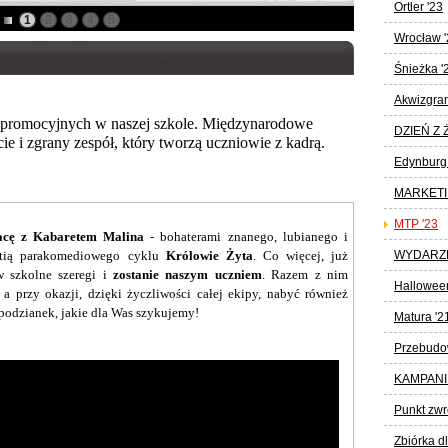
Ortler '23
1
2
3
4
5
Wrocław '
Śnieżka '
Akwizgran
i promocyjnych w naszej szkole. Międzynarodowe
DZIEŃ Z 
ie i zgrany zespół, który tworzą uczniowie z kadrą.
Edynburg 
MARKETI
MTP '23
acę z Kabaretem Malina
- bohaterami znanego, lubianego i
patią parakomediowego cyklu
Królowie Żyta
. Co więcej, już
WYDARZ
 szkolne szeregi i
zostanie naszym uczniem
. Razem z nim
Halloween
a przy okazji, dzięki życzliwości całej ekipy, nabyć również
oniec niespodzianek, jakie dla Was szykujemy!
Matura '2
Przebudo
KAMPANI
Punkt zwr
Zbiórka d