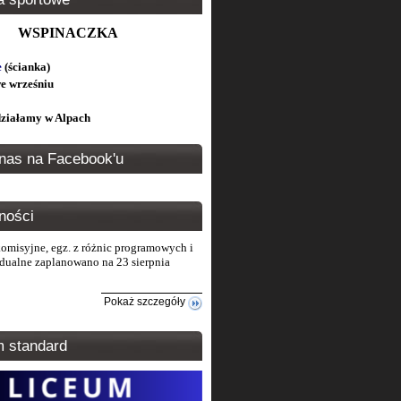
WSPINACZKA
e
(ścianka)
e wrześniu
 działamy w Alpach
nas na Facebook'u
ności
omisyjne, egz. z różnic programowych i
dualne zaplanowano na 23 sierpnia
Pokaż szczegóły
m standard