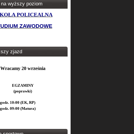
 na wyższy poziom
KOŁA POLICEALNA
TUDIUM ZAWODOWE
ższy zjazd
Wracamy 20 września
EGZAMINY
(poprawki)
godz. 10:00 (EK, RP)
godz. 09:00 (Matura)
a sportowe