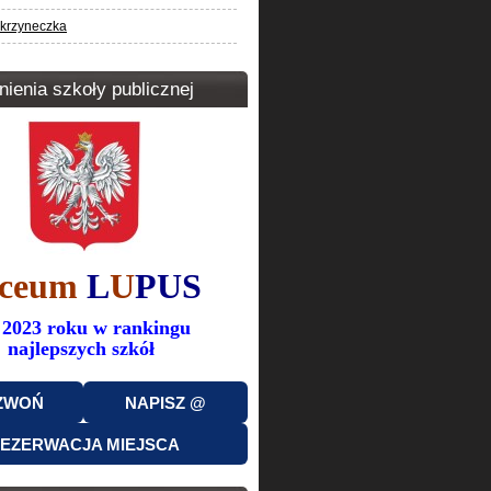
krzyneczka
ienia szkoły publicznej
iceum
L
U
PUS
 2023 roku w rankingu
najlepszych szkół
ZWOŃ
NAPISZ @
EZERWACJA MIEJSCA