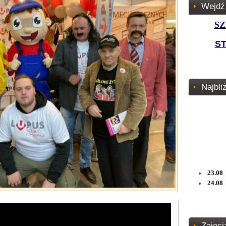
Wejdź
SZ
S
Najbli
23.08 
24.08 
Zajęci