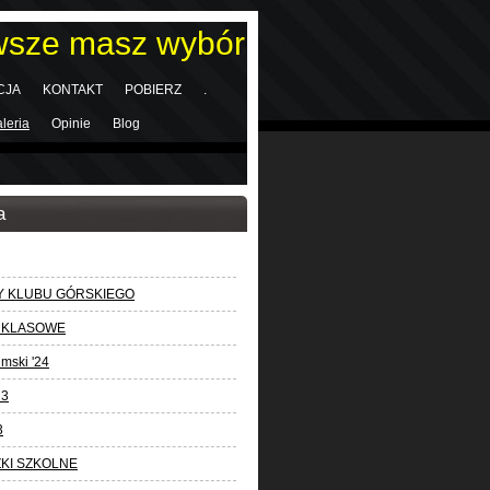
wsze masz wybór
CJA
KONTAKT
POBIERZ
.
leria
Opinie
Blog
a
 KLUBU GÓRSKIEGO
 KLASOWE
mski '24
23
3
KI SZKOLNE