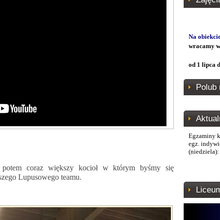
Na obiekci
wracamy w
od 1 lipca
Polub 
Aktual
Egzaminy k
egz. indywi
(niedziela):
 potem coraz większy kocioł w którym byśmy się
naszego Lupusowego teamu.
Liceu