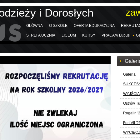
odzieży i Dorosłych
za
GŁÓWNA
O SZKOLE
OFERTA EDUKACYJNA
REKRUTA
STREFA UCZNIA
LICEUM
KURSY
PRACA w Lupus
Ga
Galeri
Galeria
SUKCESY
WYJŚCIA
Ostrów Tu
Rogalin '
Fort VII '2
WYCIECZ