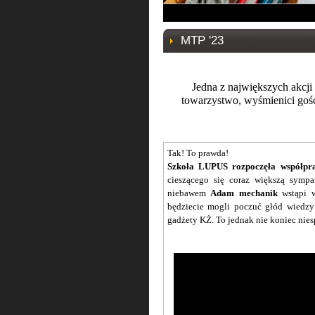
MTP '23
Jedna z największych akcj
towarzystwo, wyśmienici gośc
Tak! To prawda!
Szkoła LUPUS rozpoczęła współpr
cieszącego się coraz większą sym
niebawem
Adam mechanik
wstąpi w
będziecie mogli poczuć głód wiedzy 
gadżety KŻ. To jednak nie k