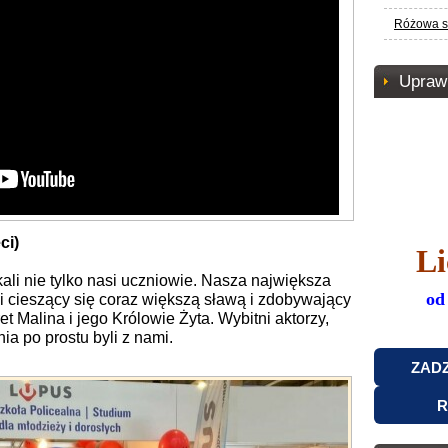
Różowa s
Uprawn
ci)
L
kali nie tylko nasi uczniowie. Nasza największa
od
i cieszący się coraz większą sławą i zdobywający
 Malina i jego Królowie Żyta. Wybitni aktorzy,
nia po prostu byli z nami.
ZAD
R