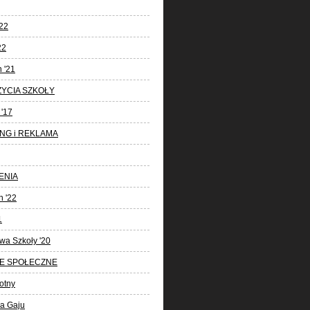
22
22
 '21
ŻYCIA SZKOŁY
'17
NG i REKLAMA
ENIA
 '22
1
wa Szkoły '20
E SPOŁECZNE
otny
la Gaju