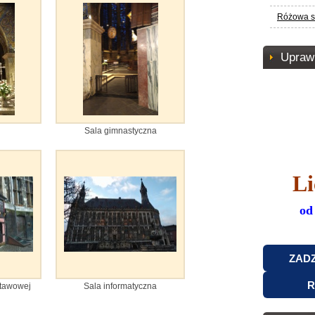
Różowa s
Uprawn
Sala gimnastyczna
L
od
ZAD
R
stawowej
Sala informatyczna