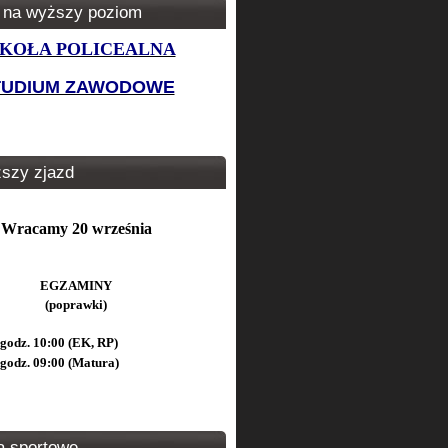
 na wyższy poziom
KOŁA POLICEALNA
TUDIUM ZAWODOWE
ższy zjazd
Wracamy 20 września
EGZAMINY
(poprawki)
godz. 10:00 (EK, RP)
godz. 09:00 (Matura)
a sportowe