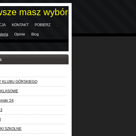
wsze masz wybór
CJA
KONTAKT
POBIERZ
.
leria
Opinie
Blog
a
 KLUBU GÓRSKIEGO
 KLASOWE
mski '24
23
3
KI SZKOLNE