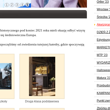
Ortler '23
1
2
3
4
5
Wrocław '
Śnieżka '
Akwizgran
 historycznego pod koniec 2021 roku mieli okazję odbyć wizytę
DZIEŃ Z 
a się średniowieczna Europa.
Edynburg 
zpoczęliśmy od zwiedzenia tutejszej katedry, gdzie spoczywają
MARKETI
MTP '23
WYDARZ
Halloween
Matura '2
Przebudo
KAMPANI
Punkt zwr
zkoły
Druga klasa podstawowa
Zbiórka d