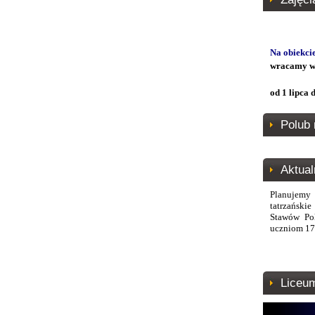
Na obiekci
wracamy w
od 1 lipca
Polub 
Aktual
Planujemy
tatrzański
Stawów Po
uczniom 17
Liceu