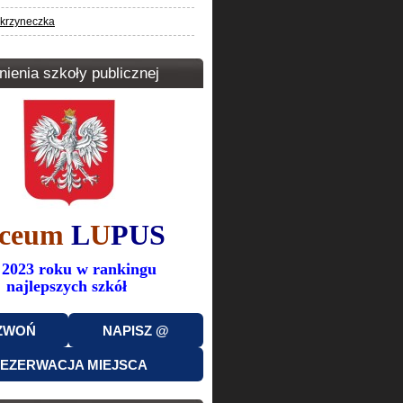
krzyneczka
ienia szkoły publicznej
iceum
L
U
PUS
 2023 roku w rankingu
najlepszych szkół
ZWOŃ
NAPISZ @
EZERWACJA MIEJSCA