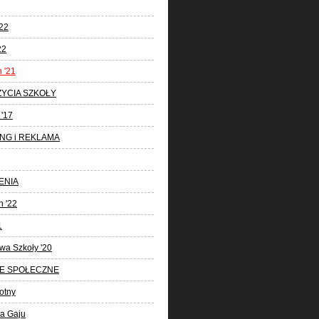
22
22
 '21
ŻYCIA SZKOŁY
'17
NG i REKLAMA
ENIA
 '22
1
wa Szkoły '20
E SPOŁECZNE
otny
la Gaju