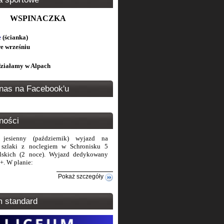
WSPINACZKA
e
(ścianka)
e wrześniu
 działamy w Alpach
nas na Facebook'u
ności
 jesienny (październik) wyjazd na
e szlaki z noclegiem w Schronisku 5
lskich (2 noce). Wyjazd dedykowany
+. W planie:
Pokaż szczegóły
m standard