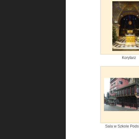
Korytarz
Sala w Szkole Pod