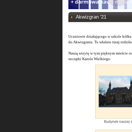
Akwizgran '21
Uczniowie działającego w szkole kółka
do Akwizgranu. To właśnie tutaj rodził
Naszą wizytę w tym pięknym mieście ro
szczątki Karola Wielkiego.
Budynek naszej s