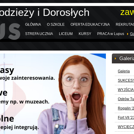
odzieży i Dorosłych
za
GŁÓWNA
O SZKOLE
OFERTA EDUKACYJNA
REKRUTA
STREFA UCZNIA
LICEUM
KURSY
PRACA w Lupus
Ga
Galeri
Galeria
SUKCESY
WYJŚCIA
Ostrów Tu
Rogalin '
Fort VII '2
WYCIECZ