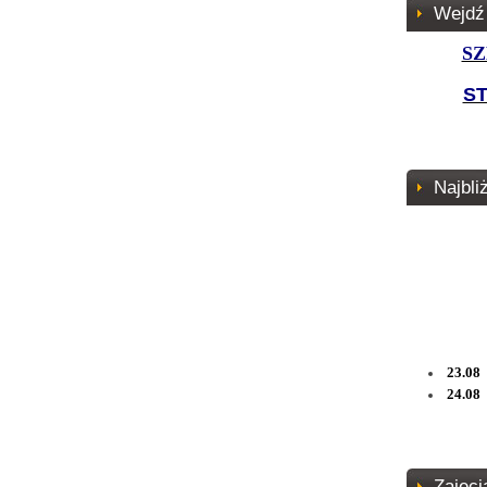
Wejdź
SZ
S
Najbli
23.08 
24.08 
Zajęci