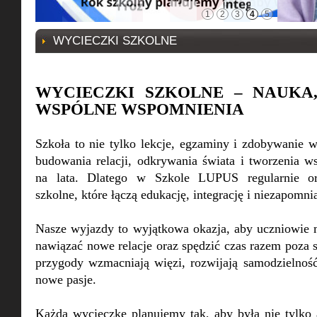
1
2
3
4
5
WYCIECZKI SZKOLNE
WYCIECZKI SZKOLNE – NAUKA
WSPÓLNE WSPOMNIENIA
Szkoła to nie tylko lekcje, egzaminy i zdobywanie 
budowania relacji, odkrywania świata i tworzenia w
na lata. Dlatego w Szkole LUPUS regularnie or
szkolne, które łączą edukację, integrację i niezapomni
Nasze wyjazdy to wyjątkowa okazja, aby uczniowie m
nawiązać nowe relacje oraz spędzić czas razem poza
przygody wzmacniają więzi, rozwijają samodzielnoś
nowe pasje.
Każdą wycieczkę planujemy tak, aby była nie tylko 