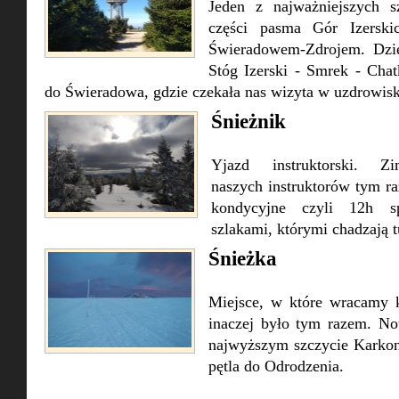
Jeden z najważniejszych 
części pasma Gór Izerski
Świeradowem-Zdrojem. Dzie
Stóg Izerski - Smrek - Cha
do Świeradowa, gdzie czekała nas wizyta w uzdrowisku
Śnieżnik
Yjazd instruktorski. Z
naszych instruktorów tym ra
kondycyjne czyli 12h sp
szlakami, którymi chadzają t
Śnieżka
Miejsce, w które wracamy k
inaczej było tym razem. N
najwyższym szczycie Karkon
pętla do Odrodzenia.