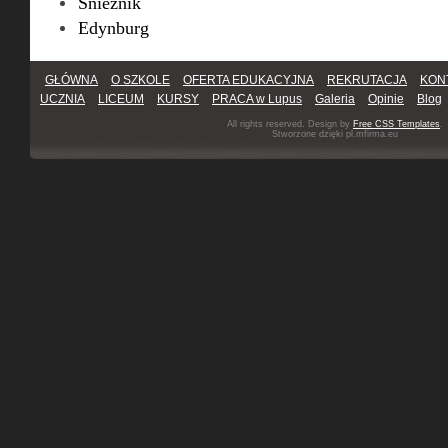
Śnieżnik
Edynburg
GŁÓWNA
O SZKOLE
OFERTA EDUKACYJNA
REKRUTACJA
KON
UCZNIA
LICEUM
KURSY
PRACA w Lupus
Galeria
Opinie
Blog
All rights reserved. Design by
Free CSS Templates
.
Stworzone dzięki pl.mfirma.eu