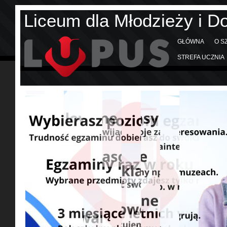
Liceum dla Młodzieży i D
GŁÓWNA
O S
STREFA UCZNIA