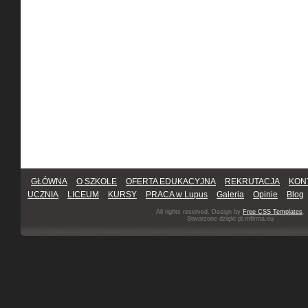
GŁÓWNA
O SZKOLE
OFERTA EDUKACYJNA
REKRUTACJA
KON
UCZNIA
LICEUM
KURSY
PRACA w Lupus
Galeria
Opinie
Blog
All rights reserved. Design by
Free CSS Templates
.
Stworzone dzięki pl.mfirma.eu