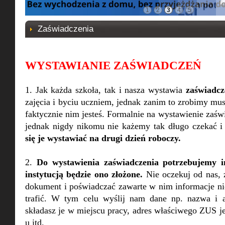
1
2
3
4
5
Zaświadczenia
WYSTAWIANIE ZAŚWIADCZEŃ
1. Jak każda szkoła, tak i nasza wystawia
zaświadcz
zajęcia i byciu uczniem, jednak zanim to zrobimy m
faktycznie nim jesteś. Formalnie na wystawienie zaś
jednak nigdy nikomu nie każemy tak długo czekać 
się je wystawiać na drugi dzień roboczy.
2.
Do wystawienia zaświadczenia potrzebujemy i
instytucją będzie ono złożone.
Nie oczekuj od nas,
dokument i poświadczać zawarte w nim informacje ni
trafić. W tym celu wyślij nam dane np. nazwa i a
składasz je w miejscu pracy, adres właściwego ZUS je
u itd.