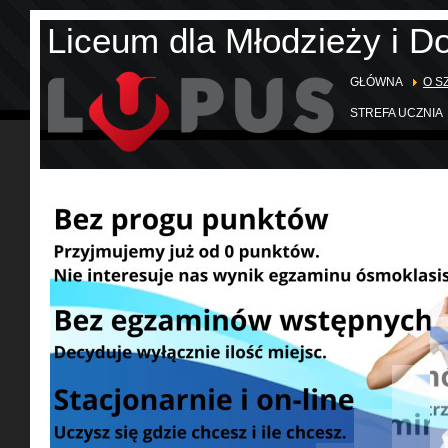
Liceum dla Młodzieży i D
GŁÓWNA
O S
STREFA UCZNIA