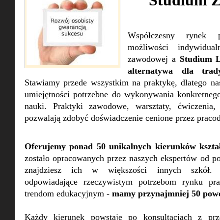
Studium 
Współczesny rynek p
możliwości indywidua
zawodowej a
Studium 
alternatywa dla trady
Stawiamy przede wszystkim na praktykę, dlatego na
umiejętności potrzebne do wykonywania konkretneg
nauki. Praktyki zawodowe, warsztaty, ćwiczenia, 
pozwalają zdobyć doświadczenie cenione przez prac
Oferujemy ponad 50 unikalnych kierunków kształ
zostało opracowanych przez naszych ekspertów od po
znajdziesz ich w większości innych szkół.
odpowiadające rzeczywistym potrzebom rynku pr
trendom edukacyjnym -
mamy przynajmniej 50 pow
Każdy kierunek powstaje po konsultacjach z prze