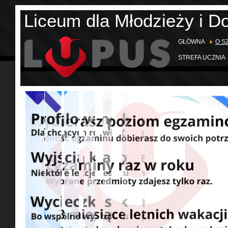
Liceum dla Młodzieży i D
GŁÓWNA
O S
STREFA UCZNIA