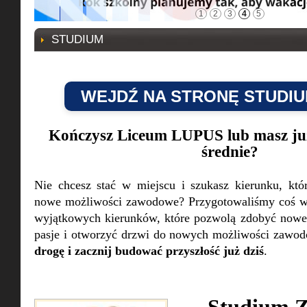
1
2
3
4
5
STUDIUM
WEJDŹ NA STRONĘ STUDIU
Kończysz Liceum LUPUS lub masz już
średnie?
Nie chcesz stać w miejscu i szukasz kierunku, kt
nowe możliwości zawodowe? Przygotowaliśmy coś w
wyjątkowych kierunków, które pozwolą zdobyć nowe 
pasje i otworzyć drzwi do nowych możliwości zawo
drogę i zacznij budować przyszłość już dziś
.