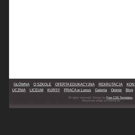
GŁÓWNA
O SZKOLE
OFERTA EDUKACYJNA
REKRUTACJA
KON
UCZNIA
LICEUM
KURSY
PRACA w Lupus
Galeria
Opinie
Blog
All rights reserved. Design by
Free CSS Templates
.
Stworzone dzięki pl.mfirma.eu