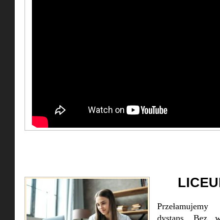
LICEU
Przełamujemy 
dystans. Bez w