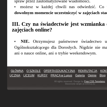
spraw przez zautomatyzowane wiadomości.
możesz w każdej chwili nas odwiedzić. Co
dowolnym momencie uczestniczyć w zajęciach sta
III. Czy na świadectwie jest wzmianka 
zajęciach online?
NIE.
Otrzymujesz państwowe świadectwo u
Ogólnokształcącego dla Dorosłych. Nigdzie nie 
ani o nauce online, ani o trybie weekendowym.
GŁÓWNA
O SZKOLE
OFERTA EDUKACYJNA
REKRUTACJA
KON
UCZNIA
LICEUM
KURSY
PRACA w Lupus
Galeria
Opinie
Blog
All rights reserved. Design by
Free CSS Templates
.
Stworzone dzięki pl.mfirma.eu