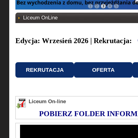
1
2
3
4
5
Liceum OnLine
Edycja: Wrzesień 2026 | Rekrutacja:
REKRUTACJA
OFERTA
Liceum On-line
POBIERZ FOLDER INFOR