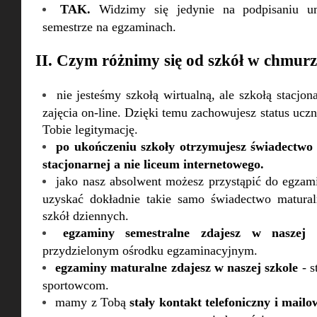
TAK.
Widzimy się jedynie na podpisaniu 
semestrze na egzaminach.
II. Czym różnimy się od szkół w chmurze
nie jesteśmy szkołą wirtualną, ale szkołą stacjona
zajęcia on-line. Dzięki temu zachowujesz status uc
Tobie legitymację.
po ukończeniu szkoły otrzymujesz świadectwo 
stacjonarnej a nie liceum internetowego.
jako nasz absolwent możesz przystąpić do egzam
uzyskać dokładnie takie samo świadectwo matural
szkół dziennych.
egzaminy semestralne zdajesz w naszej s
przydzielonym ośrodku egzaminacyjnym.
egzaminy maturalne zdajesz w naszej szkole
- s
sportowcom.
mamy z Tobą
stały kontakt telefoniczny i mailo