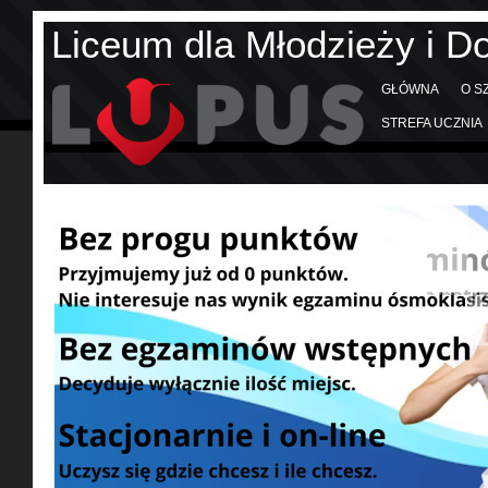
Liceum dla Młodzieży i D
GŁÓWNA
O S
STREFA UCZNIA