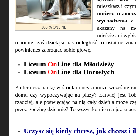
mieszkasz i czym
możesz ukończy
wychodzenia z
skazany na m
100 % ONLINE
mieście ani wybie
renomie, zaś dzieląca nas odległość to ostatnie zma
powinieneś zaprzątać sobie głowę.
Liceum
On
Line dla Młodzieży
Liceum
On
Line dla Dorosłych
Preferujesz naukę w środku nocy a może wcześnie ra
domu czy wypoczywając na plaży? Łatwiej jest Tob
rzadziej, ale poświęcając na nią cały dzień a może częś
przez godzinę dziennie? To wszystko nie ma już znacz
Uczysz się kiedy chcesz, jak chcesz i i