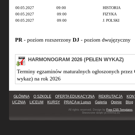
00.05.2027
09:00
HISTORIA
00.05.2027
09:00
FIZYKA
00.05.2027
09:00
J. POLSKI
PR
- poziom rozszerzony
DJ
- poziom dwujęzyczny
HARMONOGRAM 2026 (PEŁEN WYKAZ)
Terminy egzaminów maturalnych ogłoszonych przez
wykaz) na rok 2026
GŁÓWNA
O SZKOLE
OFERTA EDUKACYJNA
REKRUTACJA
KON
UCZNIA
LICEUM
KURSY
PRACA w Lupus
Galeria
Opinie
Blog
All rights reserved. Design by
Free CSS Templates
.
Stworzone dzięki pl.mfirma.eu