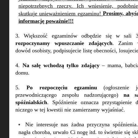
niepotrzebnych rzeczy. Ich wniesienie, podobni
Prosimy, abyśc
skutkuje unieważnieniem egzaminu!
informację poważnie!!!
3. Większość egzaminów odbędzie się w sali
rozpoczynamy wpuszczanie zdających
. Zanim w
dowód osobisty, podpisujecie listę obecności, losujecie
4.
Na salę wchodzą tylko zdający
– mama, babcia
domu.
5.
Po rozpoczęciu egzaminu
(ogłoszenie j
przewodniczącego zespołu nadzorującego)
na s
spóźnialskich
. Spóźnienie oznacza przystąpienie
niczego w tej kwestii nie zamierzamy wyjaśniać.
Nie interesuje nas żadna przyczyna spóźnienia.
nagła choroba, urwało Ci nogę itd. to świetnie się s