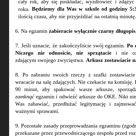
cały rok, aby się poskładać, wyzdrowieć i zdąży
Będziemy dla Was w szkole od godziny 5:
roku.
ilością czasu, aby nie przyjeżdżać na ostatnią minutę
6. Na egzamin
zabieracie wyłącznie czarny długopis
7. Jeśli uznacie, że zakończyliście swój egzamin.
Po 
Niczego nie odnosicie, nie sprzątacie
i nie ozn
zdającym swojego zwycięstwa.
Arkusz zostawiacie n
8. Po zabraniu swoich rzeczy z szafki zostawiaci
wracacie na salę zdających. Nie czekacie na komisję
90 minut, aby spakować wasze arkusze, sporządz
zamknąć
egzamin i odwieźć arkusze do OKE. Nikt nie
Was zabawiać, przedłużać legitymację i zajmowa
ważnymi sprawami.
9. Pozostałe zasady przeprowadzania egzaminu (zgodni
przekazane przez przewodniczącego zespołu przed r