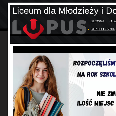
Liceum dla Młodzieży i D
GŁÓWNA
O S
STREFA UCZNIA