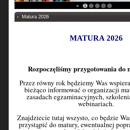
1
2
3
4
5
Matura 2026
MATURA 2026
Rozpoczęliśmy przygotowania do 
Przez równy rok będziemy Was wspiera
bieżąco informować o organizacji mat
zasadach egzaminacyjnych, szkolenia
webinariach.
Znajdziecie tutaj wszysto, co będzie W
przystąpić do matury, ewentualnej popr